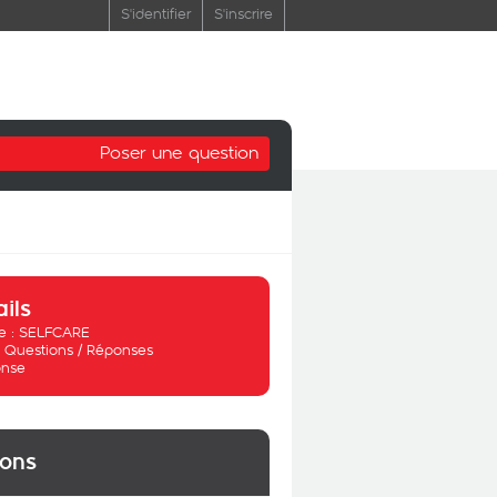
S'identifier
S'inscrire
Poser une question
ails
 :
SELFCARE
:
Questions / Réponses
nse
ions