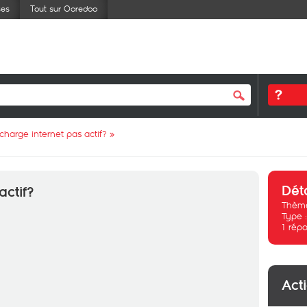
ses
Tout sur Ooredoo
charge internet pas actif?
»
Dét
actif?
Thème
Type 
1
répo
Act