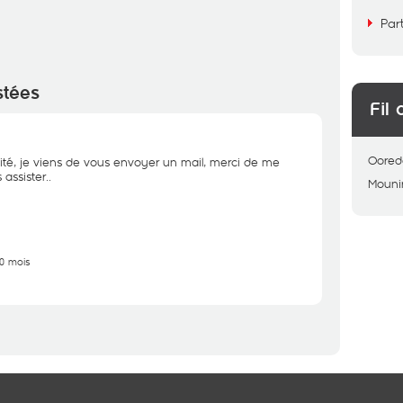
Par
stées
Fil 
Oored
ité, je viens de vous envoyer un mail, merci de me
assister..
Mouni
10 mois