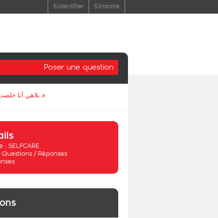
S'identifier
S'inscrire
Poser une question
بلاهي أنا خلصت الوفى علي الرقم 221***** أ
»
ails
 :
SELFCARE
:
Questions / Réponses
onses
ions