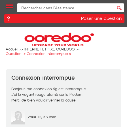
Poser une question
Accueil
INTERNET ET FIXE OOREDOO
Question: «
Connexion interrompue
»
Connexion interrompue
Bonjour, ma connexion 5g est interrompue.
J'ai le voyant rouge allumé sur le Modem.
Merci de bien vouloir vérifier la cause
Walid
il y a 9 mois