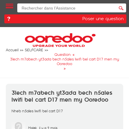
Poser une question
Accueil
SELFCARE
Question: «
3lech m7abech yt3ada bech n5ales lwifi bel cart D17 men my
Ooredoo
»
3lech m7abech yt3ada bech n5ales
lwifi bel cart D17 men my Ooredoo
Nheb n5ales lwifi bel cart D17
Malek
il y a 9 mois