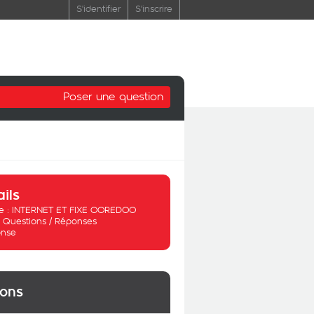
S'identifier
S'inscrire
Poser une question
ails
 :
INTERNET ET FIXE OOREDOO
:
Questions / Réponses
nse
ions