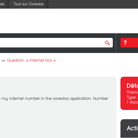
ses
Tout sur Ooredoo
Question: «
Internet box
»
Dét
Thème
Type 
se my internet number in the ooredoo application. Number
1
répo
Act