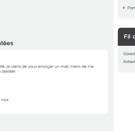
Par
Fil 
stées
Oored
Rober
ité, je viens de vous envoyer un mail, merci de me
assister.
9 mois