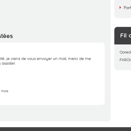
Par
Fil 
stées
Oored
ité, je viens de vous envoyer un mail, merci de me
FARO
assister.
9 mois