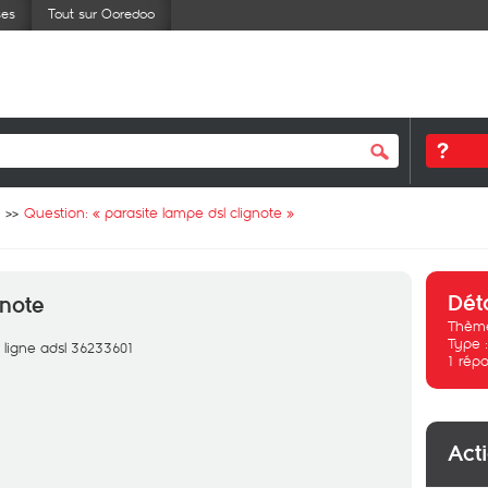
ses
Tout sur Ooredoo
Question: «
parasite lampe dsl clignote
»
Dét
gnote
Thème
Type 
 ligne adsl 36233601
1
répo
Act