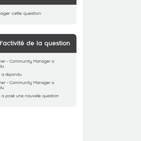
tager cette question
d'activité de la question
her - Community Manager
a
du
e
a répondu
her - Community Manager
a
du
e
a posé une nouvelle question