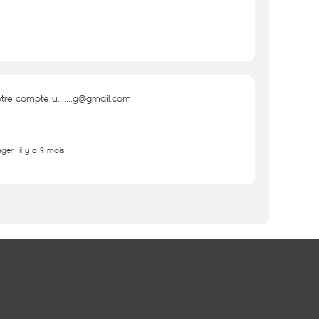
tre compte u.......g@gmail.com.
ager
il y a 9 mois