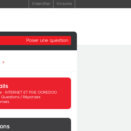
S'identifier
S'inscrire
Poser une question
.
»
ails
 :
INTERNET ET FIXE OOREDOO
:
Questions / Réponses
onses
ions