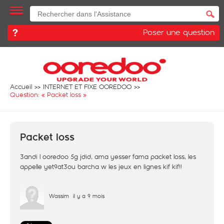
Poser une question
Accueil
INTERNET ET FIXE OOREDOO
Question: «
Packet loss
»
Packet loss
3andi l ooredoo 5g jdid, ama yesser fama packet loss, les
appelle yet9at3ou barcha w les jeux en lignes kif kif!!
Wassim
il y a 9 mois