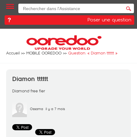
Poser une question
Accueil
MOBILE OOREDOO
Question: «
Diamon tttttt
»
Diamon tttttt
Diamond free fier
Ossama
il y a 7 mois