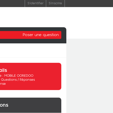
S'identifier
S'inscrire
Poser une question
ails
 :
MOBILE OOREDOO
:
Questions / Réponses
nse
ions