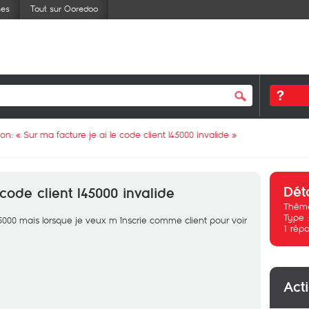
ses
Tout sur Ooredoo
ion: «
Sur ma facture je ai le code client l45000 invalide
»
Dét
 code client l45000 invalide
Thème
Type 
l45000 mais lorsque je veux m înscrie comme client pour voir
1
répo
Act