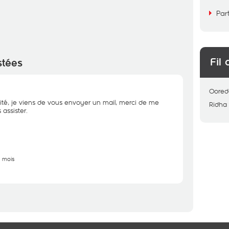
Par
Fil 
stées
Oored
ité, je viens de vous envoyer un mail, merci de me
Ridha
assister.
6 mois