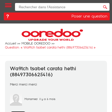
Poser une question
Accueil
MOBILE OOREDOO
Question: «
Wa9tch tsabet carata hethi (88497306625416)
»
Wa9tch tsabet carata hethi
(88497306625416)
Merci merci merci
Mohamed
il y a 6 mois