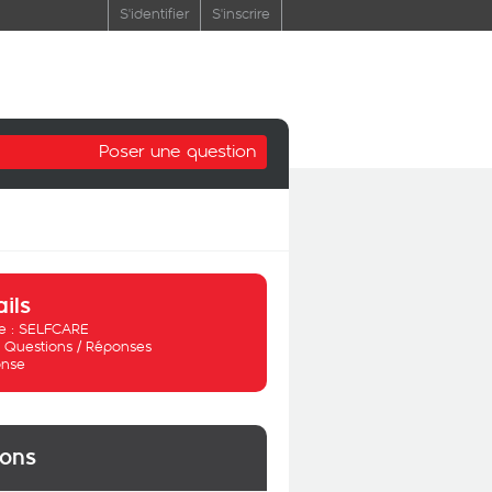
S'identifier
S'inscrire
Poser une question
ails
 :
SELFCARE
:
Questions / Réponses
nse
ions