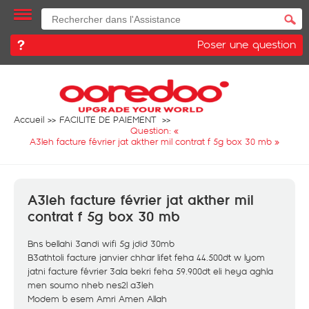
Poser une question
Accueil
FACILITE DE PAIEMENT
Question: «
A3leh facture février jat akther mil contrat f 5g box 30 mb
»
A3leh facture février jat akther mil
contrat f 5g box 30 mb
Bns bellahi 3andi wifi 5g jdid 30mb
B3athtoli facture janvier chhar lifet feha 44.500dt w lyom
jatni facture février 3ala bekri feha 59.900dt eli heya aghla
men soumo nheb nes2l a3leh
Modem b esem Amri Amen Allah