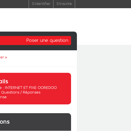
S'identifier
S'inscrire
Poser une question
ier
»
ails
 :
INTERNET ET FIXE OOREDOO
:
Questions / Réponses
nse
ions