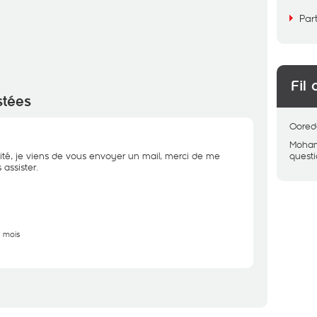
Par
Fil 
stées
Oored
Moham
ité, je viens de vous envoyer un mail, merci de me
quest
assister.
6 mois