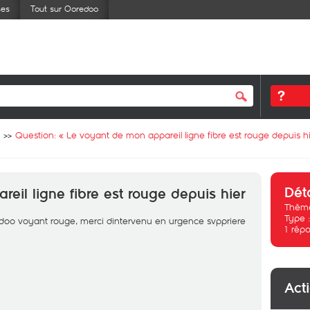
ses
Tout sur Ooredoo
Question: «
Le voyant de mon appareil ligne fibre est rouge depuis h
Dét
eil ligne fibre est rouge depuis hier
Thème
Type 
edoo voyant rouge, merci dintervenu en urgence svppriere
1
répo
Act