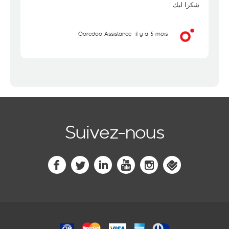
شكرا ليك
Ooredoo Assistance
il y a 5 mois
Suivez-nous