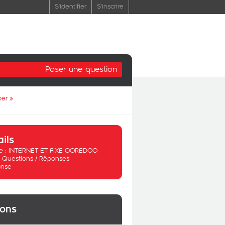
S'identifier
S'inscrire
Poser une question
per
»
ails
 :
INTERNET ET FIXE OOREDOO
:
Questions / Réponses
nse
ions