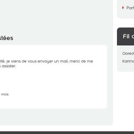
Par
Fil 
stées
Oored
ité, je viens de vous envoyer un mail, merci de me
Karim
assister.
5 mois