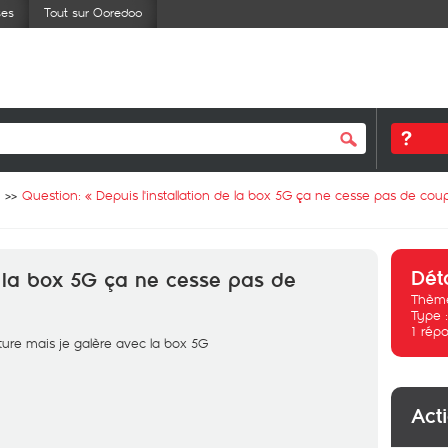
ses
Tout sur Ooredoo
Question: «
Depuis l'installation de la box 5G ça ne cesse pas de cou
Dét
de la box 5G ça ne cesse pas de
Thème
Type 
1
répo
ture mais je galère avec la box 5G
Act