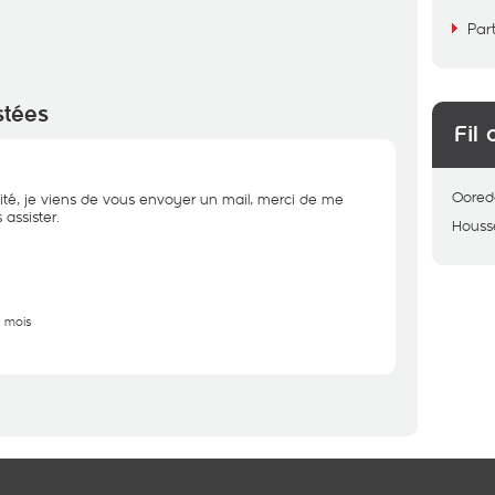
Par
stées
Fil 
Oored
ité, je viens de vous envoyer un mail, merci de me
assister.
Hous
5 mois