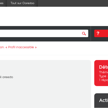
ses
Tout sur Ooredoo
ion: «
Profil inaccessible
»
Dét
Thème
Type 
li oreedo
1
répo
Act