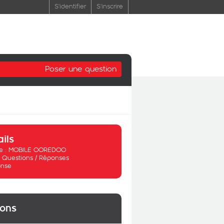
S'identifier
S'inscrire
Poser une question
ails
 :
MOBILE OOREDOO
:
Questions / Réponses
nse
ions