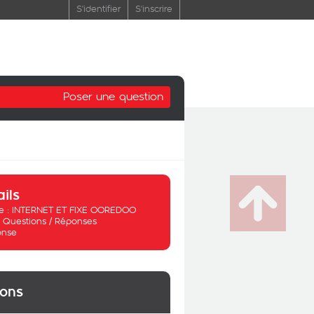
S'identifier
S'inscrire
Poser une question
ails
 :
INTERNET ET FIXE OOREDOO
:
Questions / Réponses
onse
ions