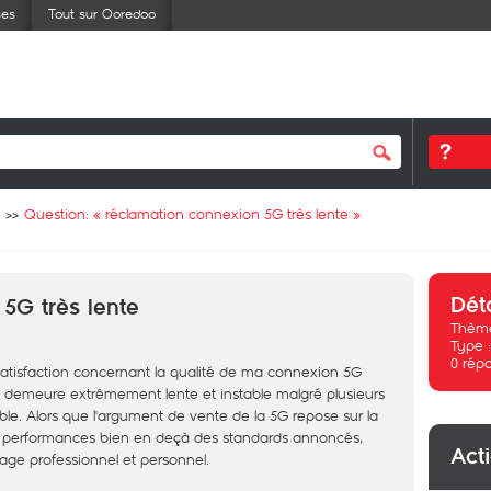
ses
Tout sur Ooredoo
Question: «
réclamation connexion 5G très lente
»
Dét
5G très lente
Thème
Type 
0
rép
atisfaction concernant la qualité de ma connexion 5G
 demeure extrêmement lente et instable malgré plusieurs
ble. Alors que l'argument de vente de la 5G repose sur la
 des performances bien en deçà des standards annoncés,
Act
ge professionnel et personnel.