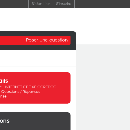
S'identifier
S'inscrire
Poser une question
ails
 :
INTERNET ET FIXE OOREDOO
:
Questions / Réponses
nse
ions