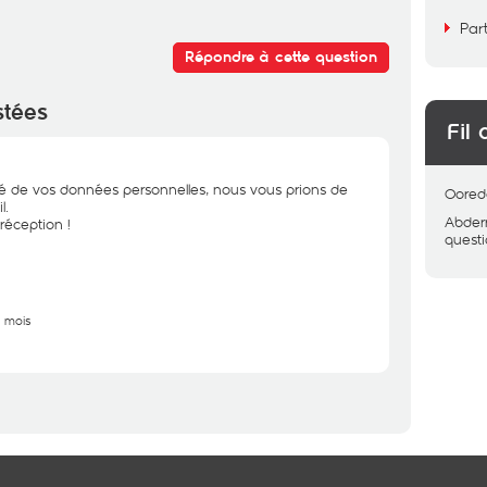
Par
Répondre à cette question
stées
Fil 
ité de vos données personnelles, nous vous prions de
Oored
l.
Abder
réception !
quest
5 mois