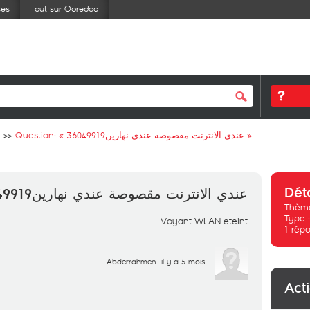
ses
Tout sur Ooredoo
Question: «
عندي الانترنت مقصوصة عندي نهارين36049919
»
Dét
عندي الانترنت مقصوصة عندي نهارين36049919
Thème
Type 
Voyant WLAN eteint
1
répo
Abderrahmen
il y a 5 mois
Act