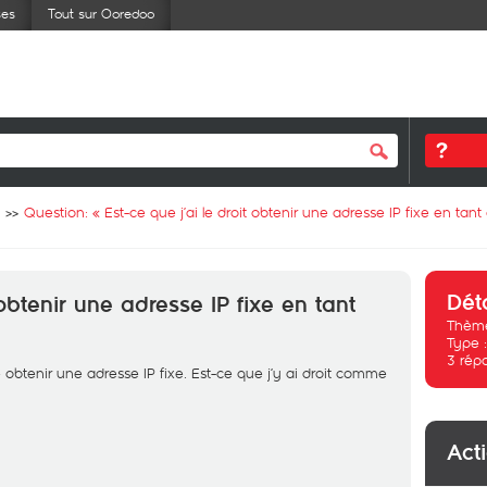
ses
Tout sur Ooredoo
Question: «
Est-ce que j’ai le droit obtenir une adresse IP fixe en tant
Dét
 obtenir une adresse IP fixe en tant
Thème
Type 
3
rép
te obtenir une adresse IP fixe. Est-ce que j’y ai droit comme
Act