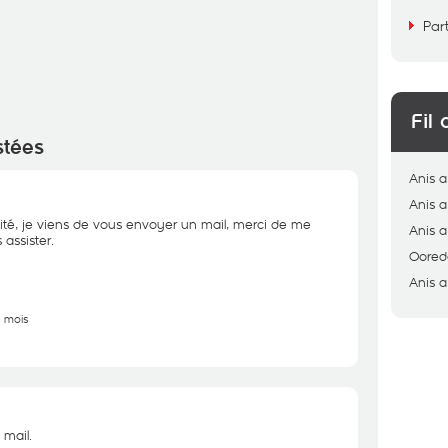
Par
Fil 
stées
Anis
a
Anis
a
ité, je viens de vous envoyer un mail, merci de me
Anis
a
assister.
Oored
Anis
a
5 mois
 mail.