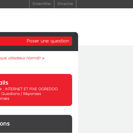
S'identifier
S'inscrire
Poser une question
 que utilisateur normal?
»
ails
 :
INTERNET ET FIXE OOREDOO
:
Questions / Réponses
onses
ions