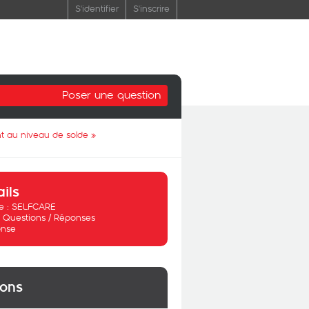
S'identifier
S'inscrire
Poser une question
t au niveau de solde
»
ails
 :
SELFCARE
:
Questions / Réponses
nse
ions