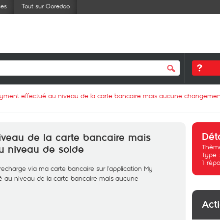
ses
Tout sur Ooredoo
yment effectué au niveau de la carte bancaire mais aucune changemen
Dét
iveau de la carte bancaire mais
Thème
 niveau de solde
Type 
1
répo
 recharge via ma carte bancaire sur l’application My
é au niveau de la carte bancaire mais aucune
Act