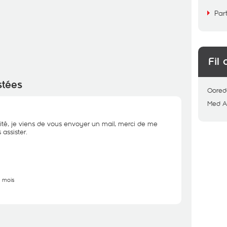
Par
Fil 
stées
Oored
Med 
ité, je viens de vous envoyer un mail, merci de me
assister.
5 mois