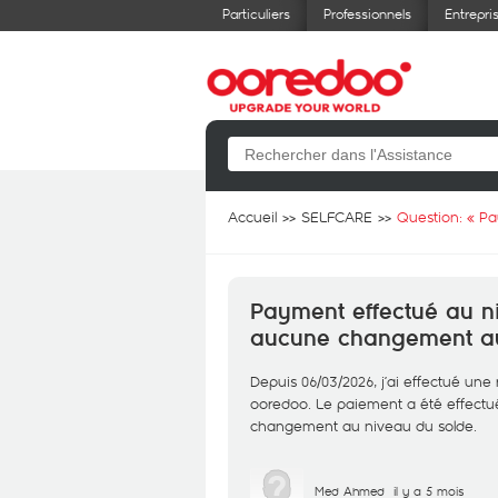
Particuliers
Professionnels
Entrepri
Accueil
SELFCARE
Question: «
Pa
Payment effectué au n
aucune changement au
Depuis 06/03/2026, j’ai effectué une
ooredoo. Le paiement a été effectu
changement au niveau du solde.
Med Ahmed
il y a 5 mois