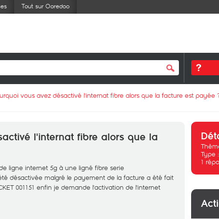
ses
Tout sur Ooredoo
urquoi vous avez désactivé l'internat fibre alors que la facture est payée 
Dét
ctivé l'internat fibre alors que la
Thème
Type 
1
répo
 ligne internet 5g à une ligné fibre serie
té désactivée malgré le payement de la facture a été fait
KET 001151 enfin je demande l'activation de l'internet
Act