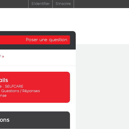
S'identifier
S'inscrire
Poser une question
?
»
ails
 :
SELFCARE
:
Questions / Réponses
nse
ions