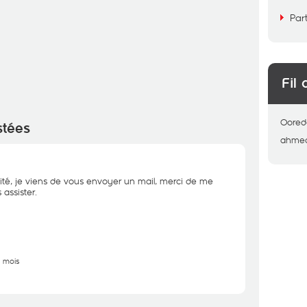
Par
Fil 
Oored
stées
ahme
ité, je viens de vous envoyer un mail, merci de me
assister.
5 mois