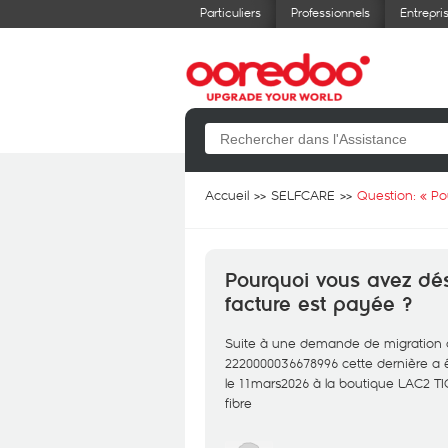
Particuliers
Professionnels
Entrepri
Accueil
SELFCARE
Question: «
Po
Pourquoi vous avez désa
facture est payée ?
Suite à une demande de migration de
2220000036678996 cette dernière a é
le 11mars2026 à la boutique LAC2 TIC
fibre