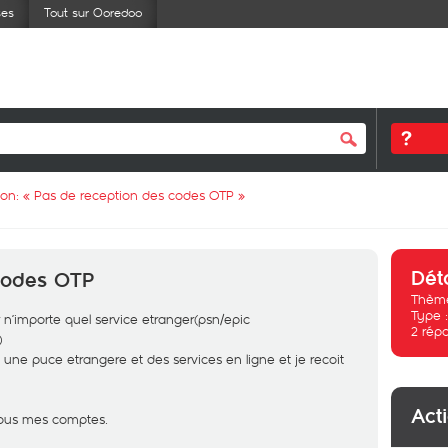
ses
Tout sur Ooredoo
ion: «
Pas de reception des codes OTP
»
Dét
codes OTP
Thème
Type 
 n’importe quel service etranger(psn/epic
2
rép
)
une puce etrangere et des services en ligne et je recoit
Act
tous mes comptes.