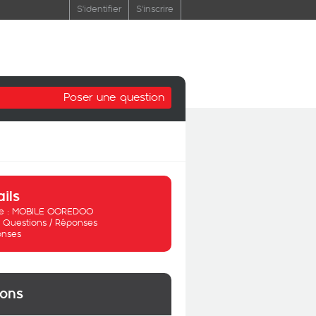
S'identifier
S'inscrire
Poser une question
ails
 :
MOBILE OOREDOO
:
Questions / Réponses
onses
ions