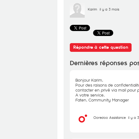
Karim
il y a 3 mois
Répondre à cette question
Dernières réponses po
Bonjour Karim,
Pour des raisons de confidentiali
contacter en privé via mail pour p
A votre service,
Faten, Community Manager
Ooredoo Assistance
il y a 