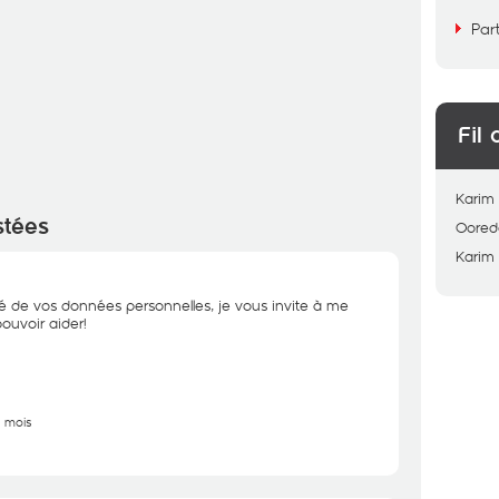
Par
Fil 
Karim
stées
Oored
Karim
té de vos données personnelles, je vous invite à me
ouvoir aider!
3 mois