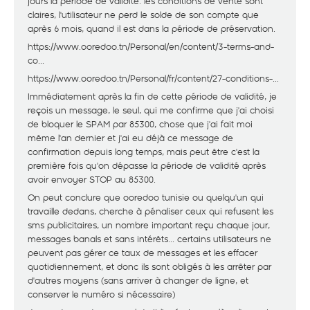
jours la période de validité. les conditions de vente sont
claires, l'utilisateur ne perd le solde de son compte que
après 6 mois, quand il est dans la période de préservation.
https://www.ooredoo.tn/Personal/en/content/3-terms-and-
co...
https://www.ooredoo.tn/Personal/fr/content/27-conditions-...
Immédiatement après la fin de cette période de validité, je
reçois un message, le seul, qui me confirme que j'ai choisi
de bloquer le SPAM par 85300, chose que j'ai fait moi
même l'an dernier et j'ai eu déjà ce message de
confirmation depuis long temps, mais peut être c'est la
première fois qu'on dépasse la période de validité après
avoir envoyer STOP au 85300.
On peut conclure que ooredoo tunisie ou quelqu'un qui
travaille dedans, cherche à pénaliser ceux qui refusent les
sms publicitaires, un nombre important reçu chaque jour,
messages banals et sans intérêts... certains utilisateurs ne
peuvent pas gérer ce taux de messages et les effacer
quotidiennement, et donc ils sont obligés à les arrêter par
d'autres moyens (sans arriver à changer de ligne, et
conserver le numéro si nécessaire)