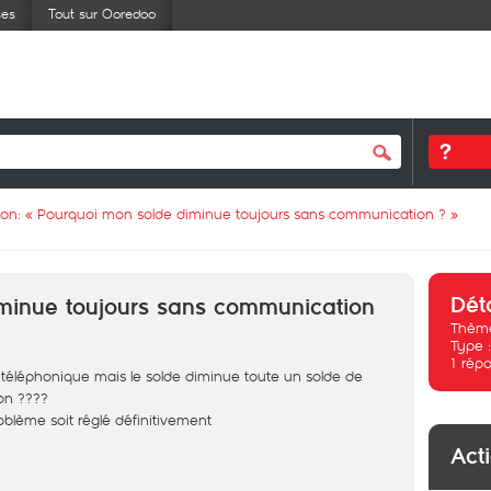
ses
Tout sur Ooredoo
ion: «
Pourquoi mon solde diminue toujours sans communication ?
»
Dét
minue toujours sans communication
Thème
Type 
1
répo
téléphonique mais le solde diminue toute un solde de
on ????
oblème soit réglé définitivement
Act