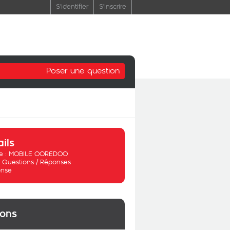
S'identifier
S'inscrire
Poser une question
ails
 :
MOBILE OOREDOO
:
Questions / Réponses
nse
ions