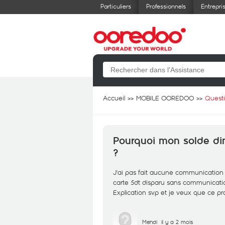
Particuliers
Professionnels
Entrepri
Accueil
MOBILE OOREDOO
Quest
Pourquoi mon solde di
?
J'ai pas fait aucune communication 
carte 5dt disparu sans communicati
Explication svp et je veux que ce pr
Mehdi
il y a 2 mois