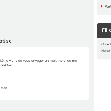
Par
Fil 
stées
Oored
Mehdi
ité, je viens de vous envoyer un mail, merci de me
assister.
2 mois