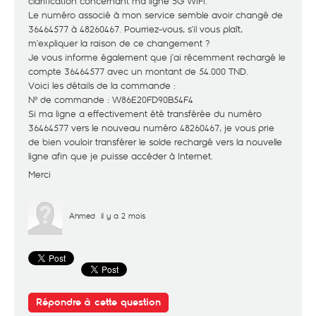
clarification concernant ma ligne 5G WiFi.
Le numéro associé à mon service semble avoir changé de
36464577 à 48260467. Pourriez-vous, s’il vous plaît,
m’expliquer la raison de ce changement ?
Je vous informe également que j’ai récemment rechargé le
compte 36464577 avec un montant de 54.000 TND.
Voici les détails de la commande :
Nº de commande : W86E20FD90B54F4
Si ma ligne a effectivement été transférée du numéro
36464577 vers le nouveau numéro 48260467, je vous prie
de bien vouloir transférer le solde rechargé vers la nouvelle
ligne afin que je puisse accéder à Internet.
Merci
Ahmed
il y a 2 mois
Répondre à cette question