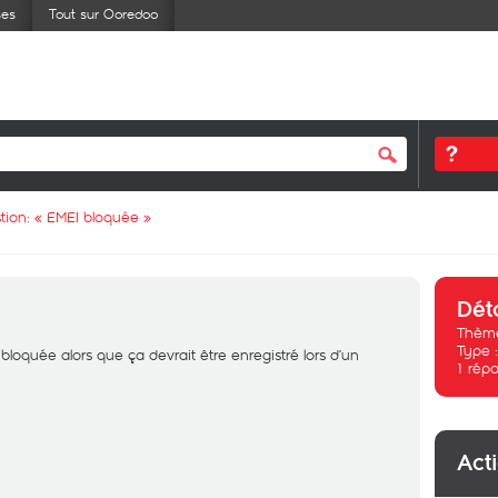
ses
Tout sur Ooredoo
tion: «
EMEI bloquée
»
Dét
Thème
Type 
loquée alors que ça devrait être enregistré lors d’un
1
répo
Act