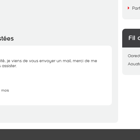
Par
Fil 
stées
Oored
ité, je viens de vous envoyer un mail, merci de me
Aouat
assister.
2 mois