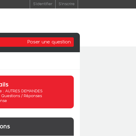
S'identifier
S'inscrire
Poser une question
ails
 :
AUTRES DEMANDES
:
Questions / Réponses
nse
ions