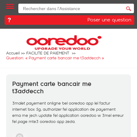
Poser une question
Accueil
FACILITE DE PAIEMENT
Question: «
Payment carte bancair me t3addecch
»
Payment carte bancair me
t3addecch
3malet payement onligne bel ooredoo app lel factur
internet box 5g, authorizer fel application de payement
ema me jech update fel application ooredoo w 3mel erreur
fel page mte3 ooredoo app zeda.