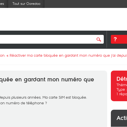
ses
Tout sur Ooredoo
ion: «
Réactiver ma carte bloquée en gardant mon numéro que j’ai depu
Dét
loquée en gardant mon numéro que
Thème
Type 
1
répo
 depuis plusieurs années. Ma carte SIM est bloquée.
mon numéro de téléphone ?
Act