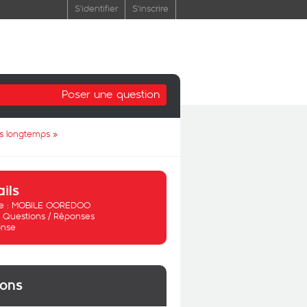
S'identifier
S'inscrire
Poser une question
is longtemps
»
ails
 :
MOBILE OOREDOO
:
Questions / Réponses
nse
ions