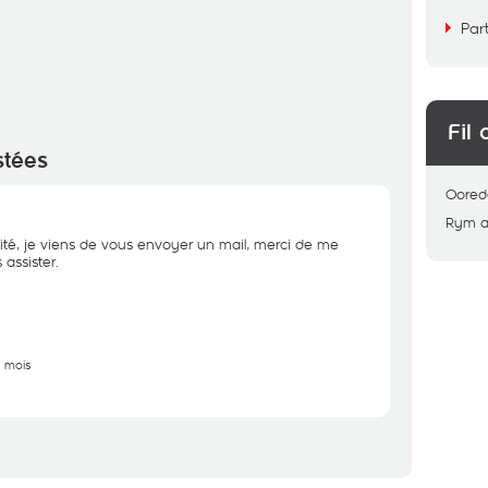
Par
Fil 
stées
Oored
Rym
a
ité, je viens de vous envoyer un mail, merci de me
assister.
2 mois