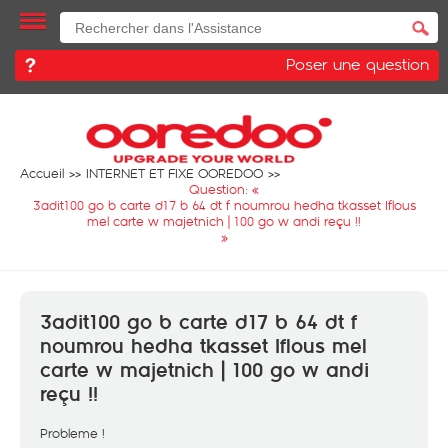
Poser une question
Accueil
INTERNET ET FIXE OOREDOO
Question: «
3adit100 go b carte d17 b 64 dt f noumrou hedha tkasset Iflous
mel carte w majetnich | 100 go w andi reçu !!
»
3adit100 go b carte d17 b 64 dt f
noumrou hedha tkasset Iflous mel
carte w majetnich | 100 go w andi
reçu !!
Probleme !