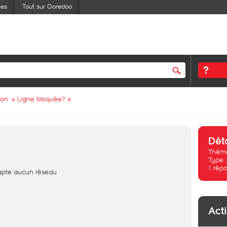
ses
Tout sur Ooredoo
ion: «
Ligne bloquée?
»
Dét
Thème
Type 
1
répo
 capte aucun réseau
Act