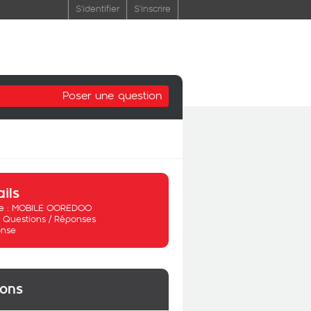
S'identifier
S'inscrire
Poser une question
ails
 :
MOBILE OOREDOO
:
Questions / Réponses
nse
ions