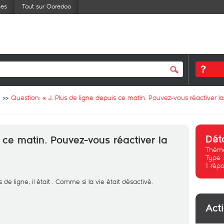
ses
Tout sur Ooredoo
Question: «
J. Plus de ligne depuis ce matin. Pouvez-vous réactiver la
Dét
 ce matin. Pouvez-vous réactiver la
Thème
Type 
1
répo
us de ligne, il était . Comme si la vie était désactivé.
Act