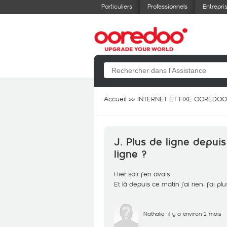
Particuliers
Professionnels
Entrepri
Accueil
INTERNET ET FIXE OOREDOO
J. Plus de ligne depuis
ligne ?
Hier soir j’en avais
Et là depuis ce matin j’ai rien, j’ai pl
Nathalie
il y a environ 2 mois