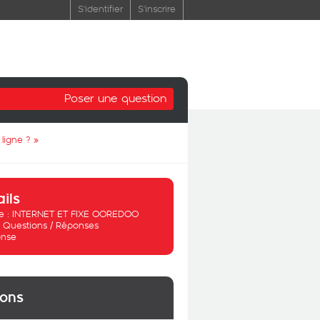
S'identifier
S'inscrire
Poser une question
 ligne ?
»
ails
 :
INTERNET ET FIXE OOREDOO
:
Questions / Réponses
nse
ions