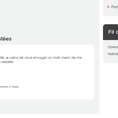
Par
Fil 
stées
Oored
Nathal
ité, je viens de vous envoyer un mail, merci de me
assister.
environ 2 mois