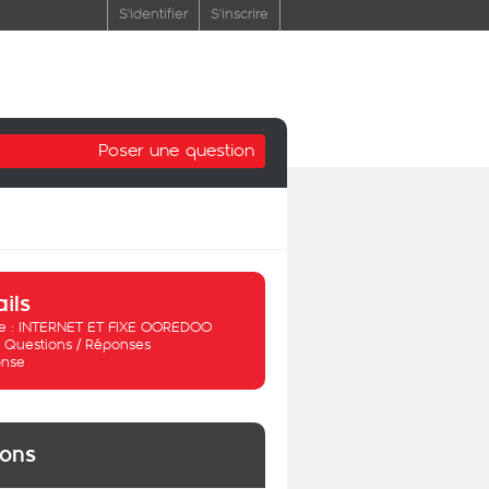
S'identifier
S'inscrire
Poser une question
ails
 :
INTERNET ET FIXE OOREDOO
:
Questions / Réponses
nse
ions