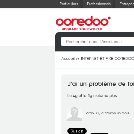
Particuliers
Professionnels
Entrepri
Accueil
INTERNET ET FIXE OOREDOO
J’ai un problème de 
Le 4g et le 5g n’allume plus
Sarah
il y a environ un mois