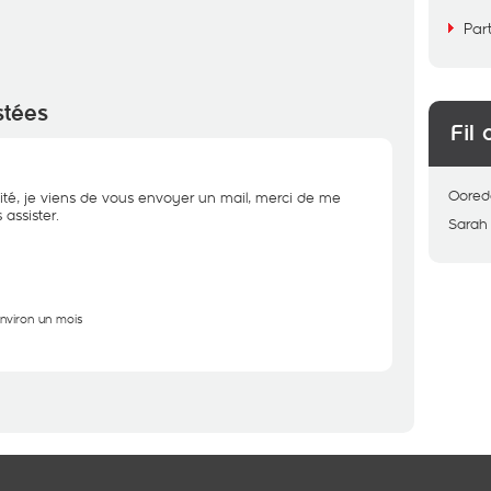
Par
stées
Fil 
Oored
ité, je viens de vous envoyer un mail, merci de me
assister.
Sarah
environ un mois