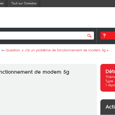
ses
Tout sur Ooredoo
Question: «
J’ai un problème de fonctionnement de modem 5g
»
Dét
fonctionnement de modem 5g
Thème
Type 
1
répo
Act