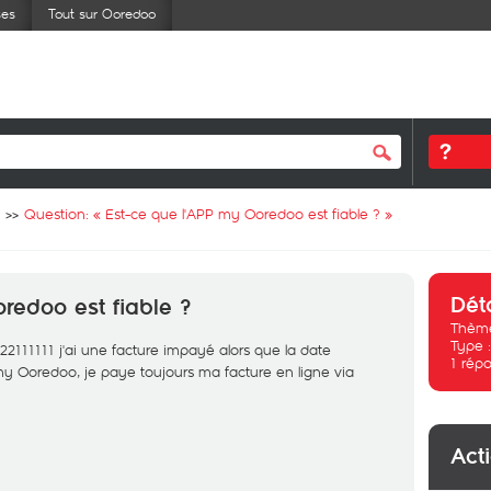
ses
Tout sur Ooredoo
Question: «
Est-ce que l'APP my Ooredoo est fiable ?
»
Dét
redoo est fiable ?
Thème
Type 
2111111 j'ai une facture impayé alors que la date
1
répo
my Ooredoo, je paye toujours ma facture en ligne via
Act