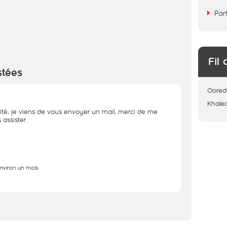
Par
Fil 
stées
Oored
Khale
ité, je viens de vous envoyer un mail, merci de me
assister.
environ un mois