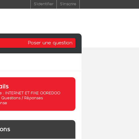
S'identifier
S'inscrire
Poser une question
ails
 :
INTERNET ET FIXE OOREDOO
:
Questions / Réponses
nse
ions