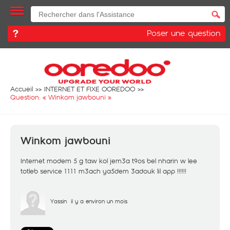
Poser une question
Accueil
INTERNET ET FIXE OOREDOO
Question: «
Winkom jawbouni
»
Winkom jawbouni
Internet modem 5 g taw kol jem3a t9os bel nharin w lee
totleb service 1111 m3ach ya5dem 3adouk lil app !!!!!!
Yassin
il y a environ un mois