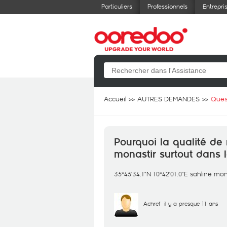
Particuliers
Professionnels
Entrepri
Accueil
AUTRES DEMANDES
Ques
Pourquoi la qualité de
monastir surtout dans 
35°45'34.1"N 10°42'01.0"E sahline mon
Achref
il y a presque 11 ans