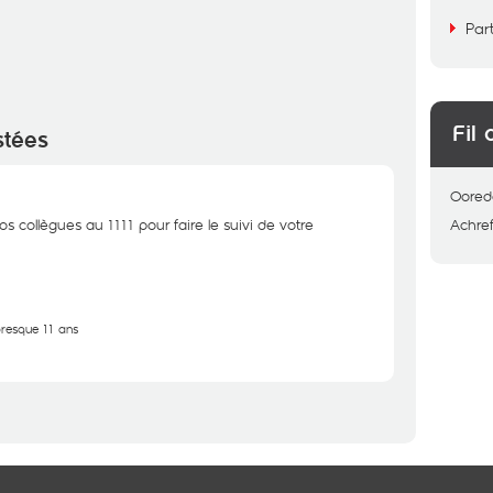
Par
Fil 
stées
Oored
s collègues au 1111 pour faire le suivi de votre
Achre
 presque 11 ans