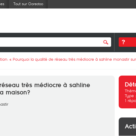
ses
Tout sur Ooredoo
tion: «
Pourquoi la qualité de réseau très médiocre à sahline monastir su
Dét
 réseau très médiocre à sahline
Thème
la maison?
Type 
1
répo
astir
Act