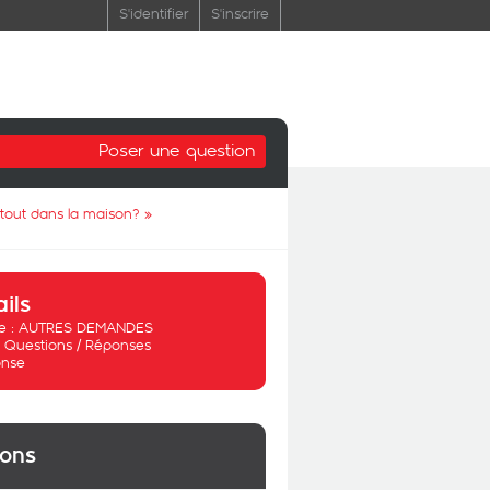
S'identifier
S'inscrire
Poser une question
rtout dans la maison?
»
ails
 :
AUTRES DEMANDES
:
Questions / Réponses
nse
ions