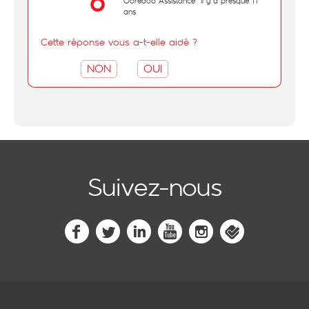
Ooredoo Assistance
il y a presque 11
ans
Cette réponse vous a-t-elle aidé ?
NON
OUI
Suivez-nous