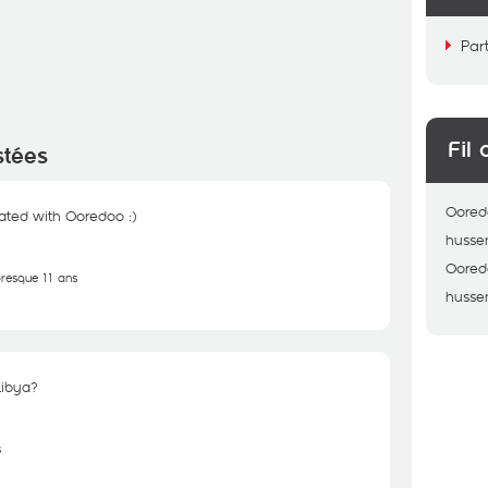
Par
Fil 
stées
Oored
liated with Ooredoo :)
husse
Oored
 presque 11 ans
husse
Libya?
s