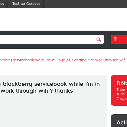
ses
Tout sur Ooredoo
berry servicebook while i'm in Libya plus getting it to work through wifi
Dét
blackberry servicebook while i'm in
Thème
o work through wifi ? thanks
Type 
3
rép
Act