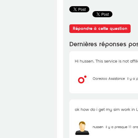
Répondre à cette question
Dernières réponses po
Hi hussen, This service is not affi
Ooredoo Assistance
il y a
ok how do i get my sim work in 
hussen
il y a presque 11 an