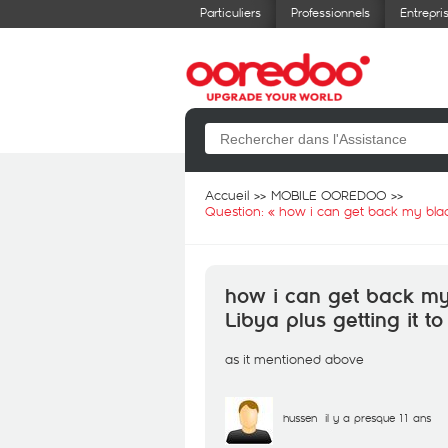
Particuliers
Professionnels
Entrepri
Accueil
MOBILE OOREDOO
Question: «
how i can get back my black
how i can get back my 
Libya plus getting it t
as it mentioned above
hussen
il y a presque 11 ans