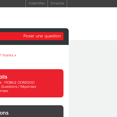
S'identifier
S'inscrire
Poser une question
 ? thanks
»
ails
 :
MOBILE OOREDOO
:
Questions / Réponses
onses
ions