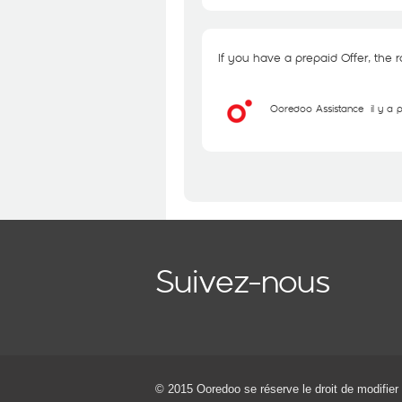
If you have a prepaid Offer, the r
Ooredoo Assistance
il y a
Suivez-nous
© 2015 Ooredoo
se réserve le droit de modifier