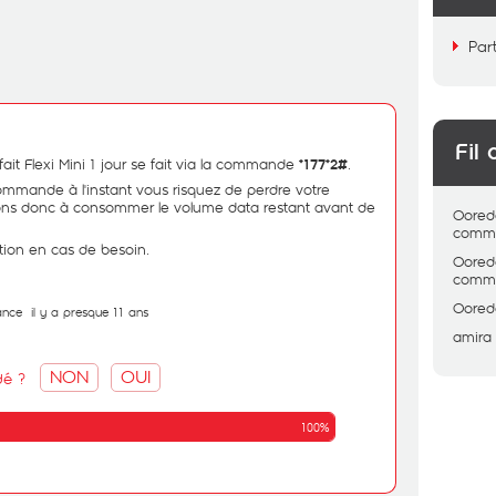
Par
Fil 
fait Flexi Mini 1 jour se fait via la commande
.
*177*2#
mmande à l'instant vous risquez de perdre votre
itons donc à consommer le volume data restant avant de
Oored
comme
tion en cas de besoin.
Oored
comme
Oored
ance
il y a presque 11 ans
amira
NON
OUI
dé ?
100%