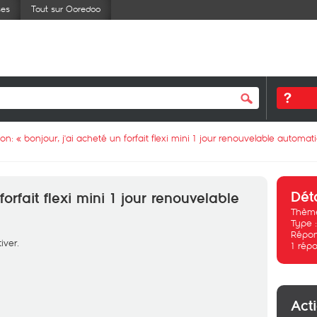
ses
Tout sur Ooredoo
ion: «
bonjour, j'ai acheté un forfait flexi mini 1 jour renouvelable automa
Dét
forfait flexi mini 1 jour renouvelable
Thème
Type 
Répon
iver.
1
répo
Act