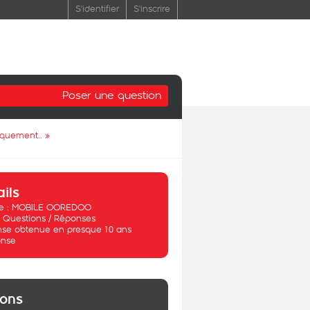
S'identifier
S'inscrire
Poser une question
tiquement..
»
ails
 :
MOBILE OOREDOO
:
Questions / Réponses
se obtenue en presque 10 ans
nse
ions