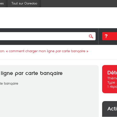
ses
Tout sur Ooredoo
ion: «
comment charger mon ligne par carte banqaire
»
Dét
igne par carte banqaire
Thème
Type 
te banqaire
1
répo
Act