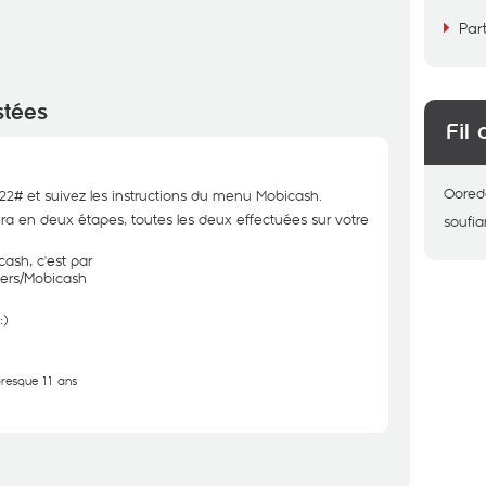
Par
stées
Fil 
Oored
2# et suivez les instructions du menu Mobicash.
uera en deux étapes, toutes les deux effectuées sur votre
soufi
cash, c'est par
iers/Mobicash
:)
 presque 11 ans