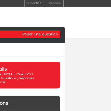
S'identifier
S'inscrire
Poser une question
ails
 :
MOBILE OOREDOO
:
Questions / Réponses
nse
ions