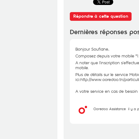
Répondre à cette question
Dernières réponses po
Bonjour Soufiane,
Composez depuis votre mobile *12
A noter que l’inscription s’effect
mobile.
Plus de détails sur le service Mobi
ici:
http://www.ooredoo.tn/particul
A votre service en cas de besoin 
Ooredoo Assistance
il y a