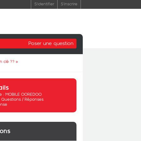
S'identifier
S'inscrire
Poser une question
 clé ??
»
ails
 :
MOBILE OOREDOO
:
Questions / Réponses
nse
ions