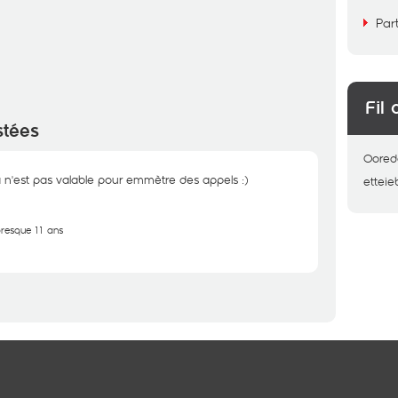
Par
Fil 
stées
Oored
a n'est pas valable pour emmètre des appels :)
etteie
 presque 11 ans