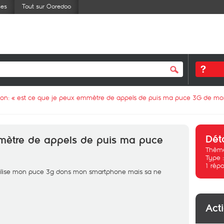
ses
Tout sur Ooredoo
ion: «
est ce que je peux emmètre de appels de puis ma puce 3G de mon
Dét
mètre de appels de puis ma puce
Thème
Type 
1
répo
’utilise mon puce 3g dons mon smartphone mais sa ne
Act