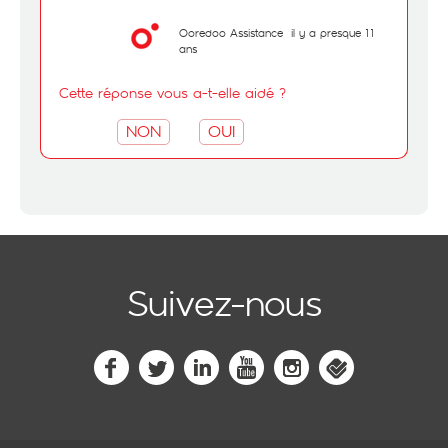
Ooredoo Assistance
il y a presque 11
ans
Cette réponse vous a-t-elle aidé ?
NON
OUI
Suivez-nous