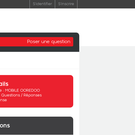
S'identifier
S'inscrire
Poser une question
ails
 :
MOBILE OOREDOO
:
Questions / Réponses
nse
ions