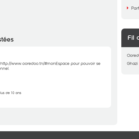
Par
Fil 
stées
Oored
:
http://www.ooredoo.tn/#monEspace
pour pouvoir se
Ghazi
nnel.
plus de 10 ans