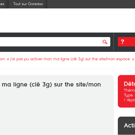
ses
Tout sur Ooredoo
ion: «
j'ai pas pu activer mon ma ligne (clé 3g) sur the site/mon espace.
»
Dét
 ma ligne (clé 3g) sur the site/mon
Thème
Type 
1
répo
Act