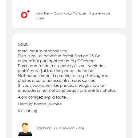
Kaouther - Community Manager
il y a environ
7 ans
Salut,
merci pour la réponse vite.
Bien sure, j'ai acheté le forfait flexi de 25 Go
aujourd'hui par l'application My OOredoo.
Parce que j'ai deja eu peur qu'il vont venir des
problèmes , j'ai fait des photos de l'achat .
Malheureusement le premier essay d'envoyer les
photos a cette adresse etait sans succes.
Si vous voulez voir les photos, envoyez svp un
emailadress normal où je peux transferer les photos.
Alors corrigez svp la faute .
Merci et bonne journee
Kirschning
Kirschning
il y a environ 7 ans