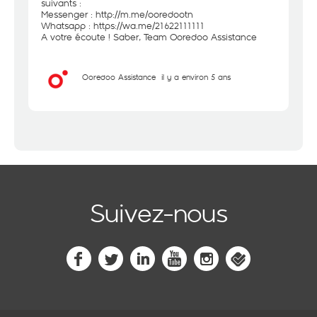
suivants :
Messenger :
http://m.me/ooredootn
Whatsapp :
https://wa.me/21622111111
A votre écoute ! Saber, Team Ooredoo Assistance
Ooredoo Assistance
il y a environ 5 ans
Suivez-nous