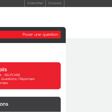
S'identifier
S'inscrire
Poser une question
ails
 :
SELFCARE
:
Questions / Réponses
onses
ions