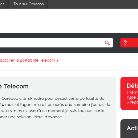
ses
Tout sur Ooredoo
sactiver la portabilité Telecom
»
Dét
té Telecom
Thème
Type 
ue Ooredoo cité Elkhadra pour désactiver la portabilité du
3
rép
4 mois et l'agent m'a dit qu'après une semaine j'aurais de
 la sim mais jusqu'à ce moment je suis toujours sur le
ner une solution. Merci d'avance
Act