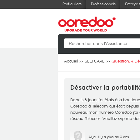
Particuliers
Professionnels
Entrepri
Accueil
SELFCARE
Question: «
Dé
Désactiver la portabili
Depuis 8 jours j'ai étais à la boutiq
Ooredoo à Telecom qui était depuis 1
nouveau mon numéro Ooredoo j'ai eu
réseau Telecom. Veuillez svp me don
Alya
il y a plus de 3 ans