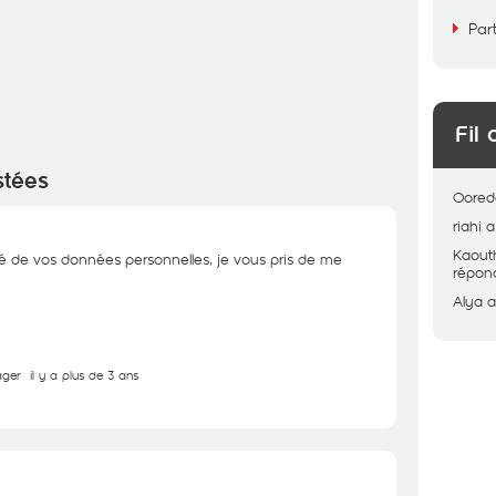
Par
Fil 
stées
Oored
riahi
a
Kaout
té de vos données personnelles, je vous pris de me
répon
Alya
a
ager
il y a plus de 3 ans