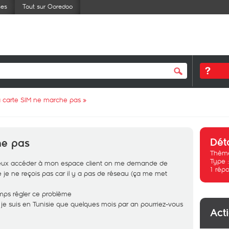
ses
Tout sur Ooredoo
 carte SIM ne marche pas
»
Dét
he pas
Thème
Type 
 veux accéder à mon espace client on me demande de
1
répo
je ne reçois pas car il y a pas de réseau (ça me met
mps régler ce problème
 je suis en Tunisie que quelques mois par an pourriez-vous
Act