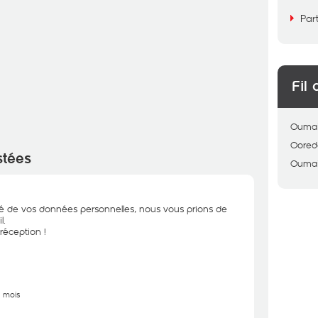
Par
Fil 
Ouma
Oored
stées
Ouma
ité de vos données personnelles, nous vous prions de
l.
réception !
5 mois