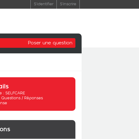
S'identifier
S'inscrire
Poser une question
ails
 :
SELFCARE
:
Questions / Réponses
nse
ions