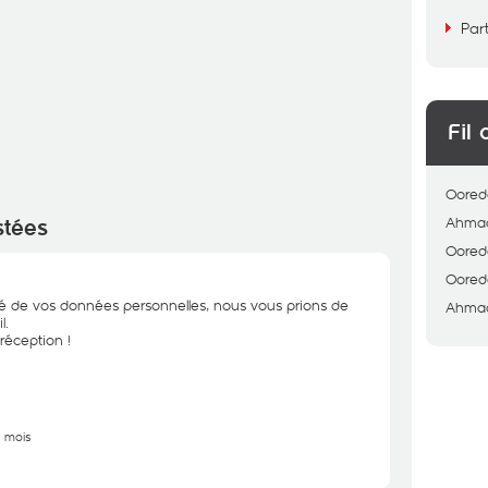
Par
Fil 
Oored
Ahma
stées
Oored
Oored
ité de vos données personnelles, nous vous prions de
Ahma
l.
réception !
5 mois