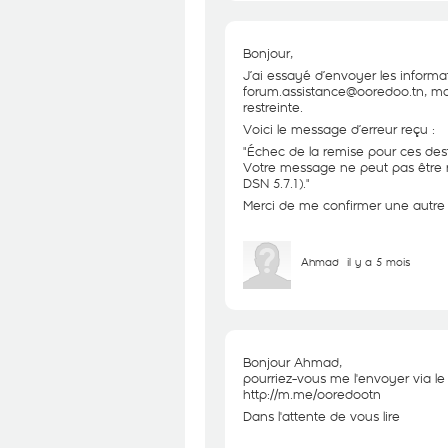
Bonjour,
J’ai essayé d’envoyer les inform
forum.assistance@ooredoo.tn, mais
restreinte.
Voici le message d’erreur reçu :
"Échec de la remise pour ces des
Votre message ne peut pas être re
DSN 5.7.1)."
Merci de me confirmer une autre 
Ahmad
il y a 5 mois
Bonjour Ahmad,
pourriez-vous me l'envoyer via le 
http://m.me/ooredootn
Dans l'attente de vous lire