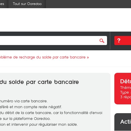
ses
Tout sur Ooredoo
oblème de recharge du solde par carte bancaire
»
Dét
du solde par carte bancaire
Thème
Type 
3
rép
numéro via carte bancaire.
nsféré et mon compte reste négatif.
 débit de la carte bancaire, car la fonctionnalité d’envoi
le sur la plateforme Ooredoo.
Act
ation et intervenir pour régulariser mon solde.