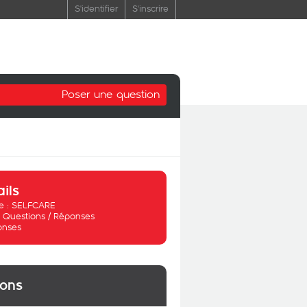
S'identifier
S'inscrire
Poser une question
ails
 :
SELFCARE
:
Questions / Réponses
onses
ions